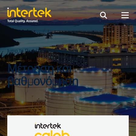
Jump to Πετρέλαιο και παράγωγα - φυσικό αέριο
Μέτρηση και
βαθμονόμηση